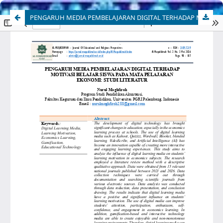
PENGARUH MEDIA PEMBELAJARAN DIGITAL TERHADAP MOTIVASI BELAJAR SISWA PADA MATA PELAJARAN EKONOMI: STUDI LITERATUR